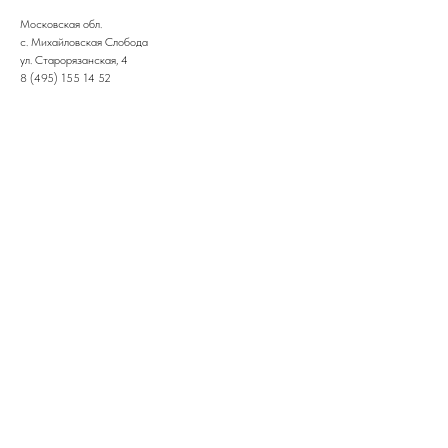
Московская обл.
с. Михайловская Слобода
ул. Старорязанская, 4
8 (495) 155 14 52